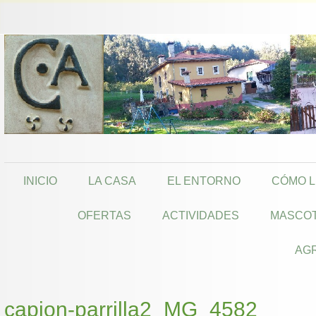
INICIO
LA CASA
EL ENTORNO
CÓMO 
OFERTAS
ACTIVIDADES
MASCO
AG
capion-parrilla2_MG_4582