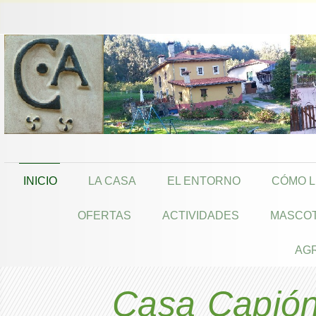
INICIO
LA CASA
EL ENTORNO
CÓMO 
OFERTAS
ACTIVIDADES
MASCO
AG
Casa Capión